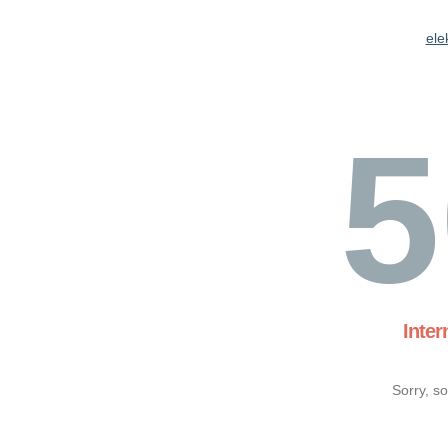
ele
5
Inter
Sorry, s